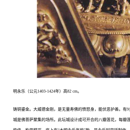
明永乐（公元1403-1424年）高82 cm。
铸铜鎏金。大威德金刚，是无量寿佛的愤怒身，能伏恶护善。有9头
城是佛菩萨聚集的场所。此坛城设计成可开合的八瓣莲花，每瓣莲