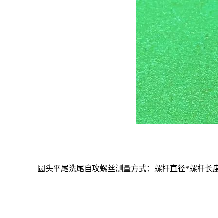
圆头平尾洗尾自攻螺丝测量方式：螺杆直径
*
螺杆长