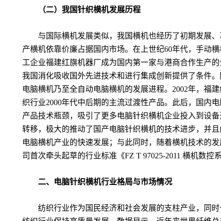
（二）我国针织横机发展历程
与国际横机发展类似，我国横机也经历了初期发展、
产横机依靠价廉占据国内市场。在上世纪
60
年代，手动横
工企业福建红旗机器厂成为国内第一家与港商合作生产的
我国消化吸收国外先进技术和进行集成创新提供了条件。
电脑横机乃至全自动电脑横机的发展进程。
2002
年，福建
织行业
2000
年代中后期的主流过渡性产品。此后，国内电
产品技术瓶颈，吸引了更多电脑针织横机企业投入到设备
转移，极大的推动了国产电脑针织横机的技术进步，并且
电脑横机产业的快速发展；与此同时，随着横机技术的发
司首次牵头起草的行业标准《
FZ T 97025-2011
横机数控
二、电脑针织横机行业格局与市场情况
纺织行业作为国民经济和社会发展的支柱产业，同时