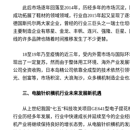
此后市场逐年回落至
2014
年，历经多年的市场沉淀，
成功拓展了鞋材的领域领域，行业自
2015
年起又呈现了逐
德国斯托尔两大家企业，曾经的行业三巨头之一瑞士仕坦
主要制造企业有慈星、金龙、丰帆、连兴、强隆、巨星、
线的许多品牌也随着时间推移发生了不少更替。
18
至
19
年乃至疫情的近三年，受内外需市场与国际环
现出了一定复苏，然而由于整体用工环境、海外产业发展
公司全资收购，日本岛精公司依靠全成型的技术依然引领
光、创富等，市场积淀、大浪淘沙，众多横机制造企业也
三、电脑针织横机行业未来发展新机遇
从上世纪我国“七五”科技攻关项目
GE641
型电子提花
行业历经多年发展，行业中快速成长并延续至今的企业经
机产业将继续保持良好的增长态势，从电脑针织横机的发