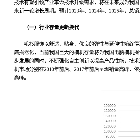
技术有望引领产业革命技术升级需求，将在未来成为我国
来新一轮增长周期。预计
2023
年、
2024
年、
2025
年，总销
（一）行业存量更新换代
毛衫服饰以舒适、贴身、优良的弹性与延伸性始终得
磨损老化，当前我国巨大的横机存量将为我国电脑横机提
步发展的同时，不断强化自主创新以提高产品性能，技术
机市场分别在
2010
年前后、
2017
年前后呈现销量高峰，依
高峰。