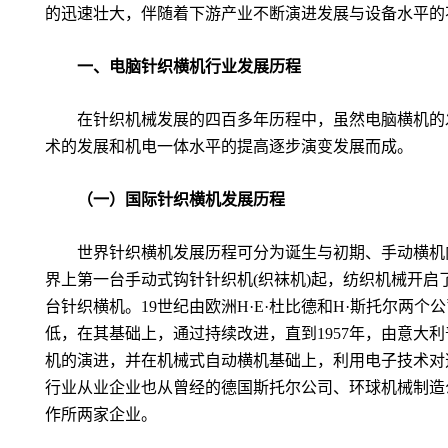
的迅速壮大，伴随着下游产业不断演进发展与设备水平的
一、电脑针织横机行业发展历程
在针织机械发展的四百多年历程中，虽然电脑横机的
术的发展和机电一体水平的提高逐步演变发展而成。
（一）国际针织横机发展历程
世界针织横机发展历程可分为诞生与初期、手动横机
界上第一台手动式钩针针织机
(
织袜机
)
起，纺织机械开启
台针织横机。
19
世纪由欧洲
H
·
E
·杜比德和
H
·斯托尔两个
低，在其基础上，通过持续改进，直到
1957
年，由意大利
机的演进，并在机械式自动横机基础上，利用电子技术对
行业从业企业也从曾经的德国斯托尔公司、环球机械制造
作所两家企业。