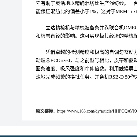
它有助于灵活地以精确混纺比生产混纺纱。一
能保证混纺比的偏差小于
1%
，这对于
MEM Texti
立达精梳机与精梳准备条并卷联合机
OMEGA
和棉卷直径的影响。这可实现极其经济的精梳
凭借卓越的检测精度和极高的自调匀整动
动理念
ECOrized
，与之前型号相比，皮带和驱
圈条速度、吸风强度和牵伸倍数。利用触摸屏
速地完成频繁的换批任务。并条机
RSB-D 50
作
原文链接：
https://www.163.com/dy/article/HHFOQAV