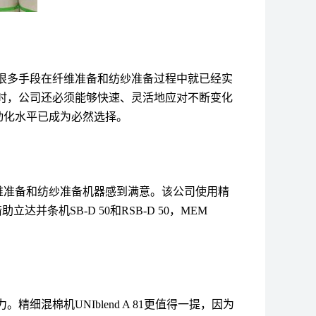
很多手段在纤维准备和纺纱准备过程中就已经实
时，公司还必须能够快速、灵活地应对不断变化
动化水平已成为必然选择。
维准备和纺纱准备机器感到满意。该公司使用精
借助立达并条机
SB-D 50
和
RSB-D 50
，
MEM
力。精细混棉机
UNIblend A 81
更值得一提，因为