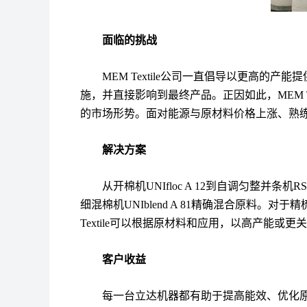
面临的挑战
MEM Textile
公司一直倡导以更高的产能提
施，并直接影响到最终产品。正因如此，
MEM T
的市场形势。面对能源与原材料价格上涨、熟
解决方案
从开棉机
UNIfloc A 12
到自调匀整并条机
RS
细混棉机
UNIblend A 81
精确混合原料。对于精
Textile
可以根据原材料和应用，以高产能或更关
客户收益
每一台立达机器都有助于提高能效、优化