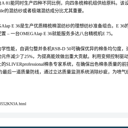
台
A 81
能同时生产四种不同比例，向四条梳棉机组供给原料。该
le
的混纺纱或者极端混纺成分比尤其重要。
lap E 36
是生产优质精梳棉混纺纱的理想纺纱准备组合。
E 36
配置
‒
一台
OMEGAlap E 36
就能服务多达八台精梳机
E 75
。
力学性能，自调匀整并条机
RSB-D 50
可确保优异的棉条均匀度，
动元件减少了
25%
，为提高能效做出重大贡献。利用变频控制驱
上的
SLIVERprofessional
棉条专家系统，在确保出色棉条质量的前
为最后一道质量防线，通过立达质量监测系统消除纱疵，为喷气
K0552KN3A.html