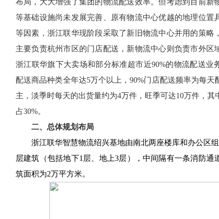
布局，大大增强了集团的物流配送效率。但考虑到目前新
等基础设施尚未发展完善、原有物流中心优越的地理位置
等因素，浙江联华现阶段采取了新旧物流中心并用的策略
主要负责杭州市区的门店配送，新物流中心则负责市外区
浙江联华旗下大卖场和部分标准超市近90%的物流配送业务
配送商品种类全年达5万个以上，90%门店配送频率为每天
主，淡季时每天的出货量约为4万件，旺季可达10万件，其
占30%。
二、总体规划布局
浙江联华智慧物流绍兴基地由南北两座楼库和办公区组
层建筑（包括地下
1
层、地上
3
层），中间隔有一条消防通
筑面积为
2
万平方米。