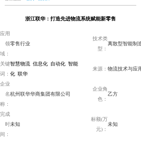
浙江联华：打造先进物流系统赋能新零售
应用
技术类
领
零售行业
离散型智能制
型：
域：
关键
智慧物流
信息化
自动化
智能
来源：
物流技术与应
词：
化
联华
企业
企业角
名
杭州联华华商集团有限公司
乙方
色：
称：
完成
标额(万
时
未知
未知
元)：
间：