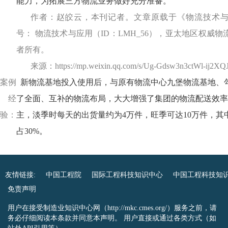
能力，为拓展三方物流业务做好充分准备。
作者：赵皎云，本刊记者。文章原载于《物流技术
号： 物流技术与应用（ID：LMH_56），亚太地区权威
者所有。
来源：https://mp.weixin.qq.com/s/Ug-Gdsw3n3ctWl-ij2XQ
案例
新物流基地投入使用后，与原有物流中心九堡物流基地、
经
了全面、互补的物流布局，大大增强了集团的物流配送效率
验：
主，淡季时每天的出货量约为4万件，旺季可达10万件，其
占30%。
友情链接:
中国工程院
国际工程科技知识中心
中国工程科技知
免责声明
用户在接受制造业知识中心网（http://mkc.cmes.org/）服务之前，请
务必仔细阅读本条款并同意本声明。 用户直接或通过各类方式（如