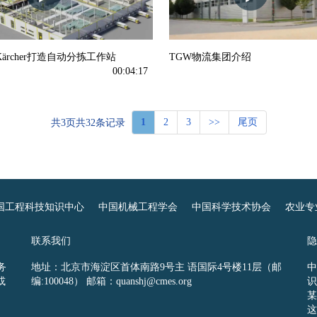
Kärcher打造自动分拣工作站
TGW物流集团介绍
00:04:17
1
2
3
>>
尾页
共3页共32条记录
国工程科技知识中心
中国机械工程学会
中国科学技术协会
农业专
联系我们
隐
务
地址：北京市海淀区首体南路9号主 语国际4号楼11层（邮
中
或
编:100048） 邮箱：quanshj@cmes.org
识
某
这