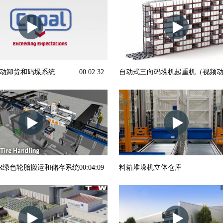
l-自动卸货和码垛系统
00:02:32
自动式三向码垛机起重机（视频
ER绿色轮胎搬运和储存系统
00:04:09
料箱堆垛机立体仓库