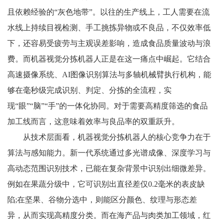
且依赖经验的“灰色地带”。以往的生产线上，工人需要在流
水线上持续目视检测、手工挑拣异物或不良品，不仅效率低
下，还容易受疲劳与主观误差影响，造成食品质量波动与浪
费。而机器视觉分拣机器人正是在这一痛点中崛起。它结合
高速摄像系统、
AI
图像识别算法与多轴机械臂执行机构，能
够在毫秒级完成识别、判定、分拣的全流程，实
现“眼”“脑”“手”的一体化协同。对于需要高精度筛选的食品
加工线而言，这意味着效率与良品率的双重跃升。
从技术层面看，机器视觉分拣机器人的核心竞争力在于
算法与感知能力。新一代系统通过多光谱成像、深度学习与
高动态范围识别技术，已能在复杂背景中识别出细微差异。
例如在果蔬分级中，它可识别出直径差仅
0.2
毫米的表皮缺
陷
;
在坚果、谷物分选中，则能区分颜色、纹理与形态差
异，从而实现高精度分类。而在海产品与肉类加工领域，红