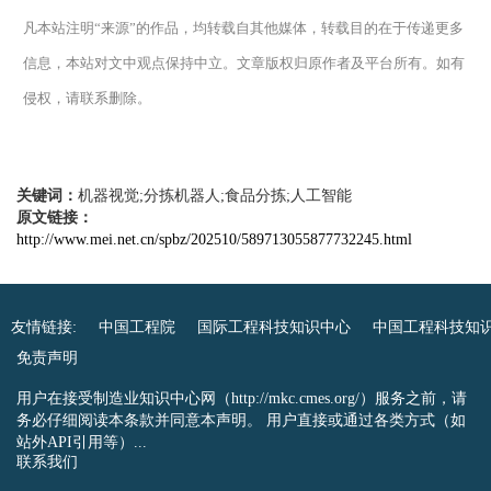
凡本站注明“来源”的作品，均转载自其他媒体，转载目的在于传递更多
信息，本站对文中观点保持中立。文章版权归原作者及平台所有。如有
侵权，请联系删除。
关键词：
机器视觉;分拣机器人;食品分拣;人工智能
原文链接：
http://www.mei.net.cn/spbz/202510/589713055877732245.html
友情链接:
中国工程院
国际工程科技知识中心
中国工程科技知
免责声明
用户在接受制造业知识中心网（http://mkc.cmes.org/）服务之前，请
务必仔细阅读本条款并同意本声明。 用户直接或通过各类方式（如
站外API引用等）...
联系我们