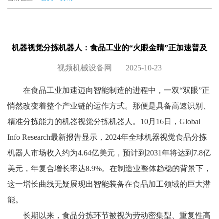
机器视觉分拣机器人：食品工业的“火眼金睛”正加速普及
视频机械设备网 2025-10-23
在食品工业加速迈向智能制造的进程中，一双“双眼”正
悄然改变着整个产业链的运作方式。那便是具备高速识别、
精准分拣能力的机器视觉分拣机器人。
10
月
16
日，
Global
Info Research
最新报告显示，
2024
年全球机器视觉食品分拣
机器人市场收入约为
4.64
亿美元，预计到
2031
年将达到
7.8
亿
美元，年复合增长率达
8.9%
。在制造业整体趋稳的背景下，
这一增长曲线无疑展现出智能装备在食品加工领域的巨大潜
能。
长期以来，食品分拣环节被视为劳动密集型、重复性高