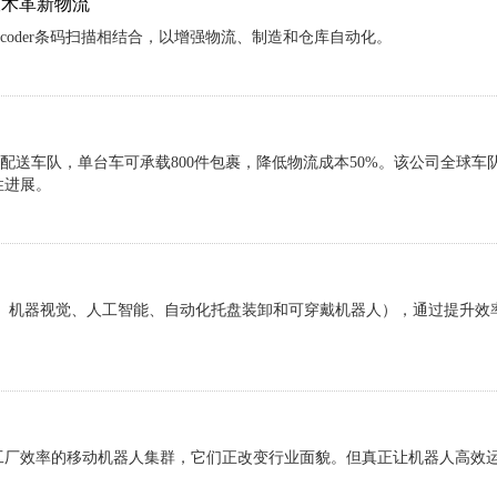
描技术革新物流
iftDecoder条码扫描相结合，以增强物流、制造和仓库自动化。
人配送车队，单台车可承载800件包裹，降低物流成本50%。该公司全球车队
性进展。
D、机器视觉、人工智能、自动化托盘装卸和可穿戴机器人），通过提升效
工厂效率的移动机器人集群，它们正改变行业面貌。但真正让机器人高效