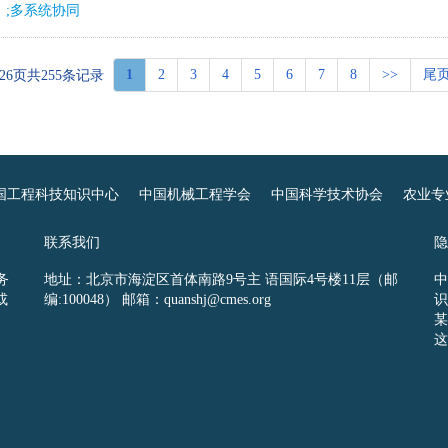
）;多系统协同
1
2
3
4
5
6
7
8
>>
尾
26页共255条记录
国工程科技知识中心
中国机械工程学会
中国科学技术协会
农业专
联系我们
隐
务
地址：北京市海淀区首体南路9号主 语国际4号楼11层（邮
中
或
编:100048） 邮箱：quanshj@cmes.org
识
某
这